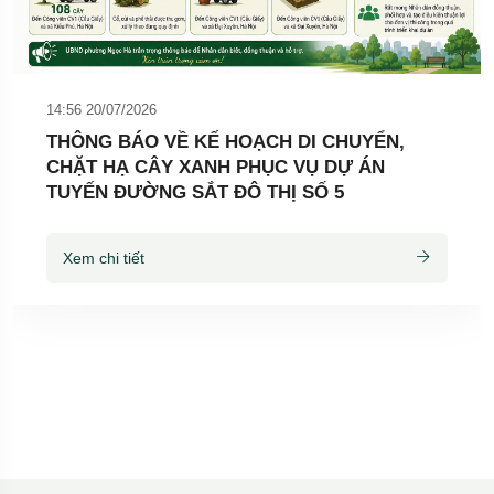
14:56 20/07/2026
THÔNG BÁO VỀ KẾ HOẠCH DI CHUYỂN,
CHẶT HẠ CÂY XANH PHỤC VỤ DỰ ÁN
TUYẾN ĐƯỜNG SẮT ĐÔ THỊ SỐ 5
Xem chi tiết