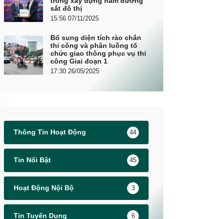
trong xây dựng hầm đường
sắt đô thị
15:56 07/11/2025
Bổ sung diện tích rào chắn
thi công và phân luồng tổ
chức giao thông phục vụ thi
công Giai đoạn 1
17:30 26/05/2025
Thông Tin Hoạt Động
44
Tin Nổi Bật
45
Hoạt Động Nội Bộ
3
Tin Tuyển Dụng
6