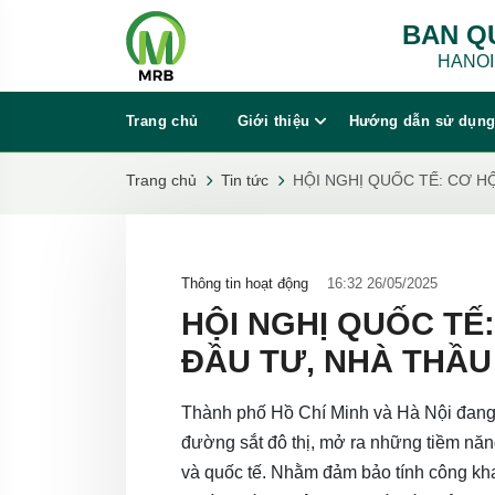
BAN Q
HANOI
Trang chủ
Giới thiệu
Hướng dẫn sử dụng
Trang chủ
Tin tức
HỘI NGHỊ QUỐC TẾ: CƠ H
Thông tin hoạt động
16:32 26/05/2025
HỘI NGHỊ QUỐC TẾ
ĐẦU TƯ, NHÀ THẦU
Thành phố Hồ Chí Minh và Hà Nội đang 
đường sắt đô thị, mở ra những tiềm năn
và quốc tế. Nhằm đảm bảo tính công kha