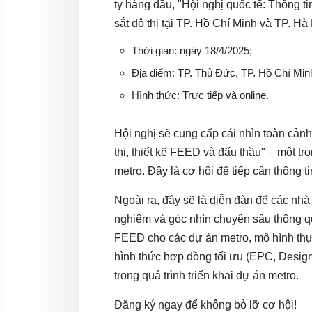
ty hàng đầu, "Hội nghị quốc tế: Thông t
sắt đô thị tại TP. Hồ Chí Minh và TP. Hà 
Thời gian: ngày 18/4/2025;
Địa điểm: TP. Thủ Đức, TP. Hồ Chí Min
Hình thức: Trực tiếp và online.
Hội nghị sẽ cung cấp cái nhìn toàn cản
thi, thiết kế FEED và đấu thầu" – một 
metro. Đây là cơ hội để tiếp cận thông ti
Ngoài ra, đây sẽ là diễn đàn để các nhà
nghiệm và góc nhìn chuyên sâu thông qu
FEED cho các dự án metro, mô hình thự
hình thức hợp đồng tối ưu (EPC, Design
trong quá trình triển khai dự án metro.
Đăng ký ngay để không bỏ lỡ cơ hội!