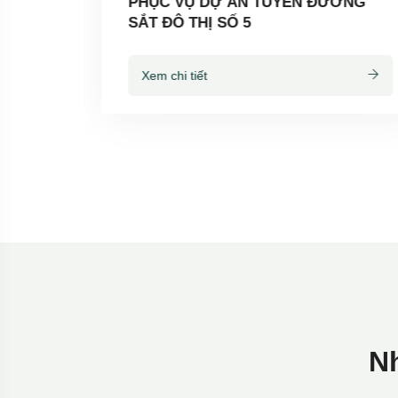
PHỤC VỤ DỰ ÁN TUYẾN ĐƯỜNG
SẮT ĐÔ THỊ SỐ 5
Xem chi tiết
N