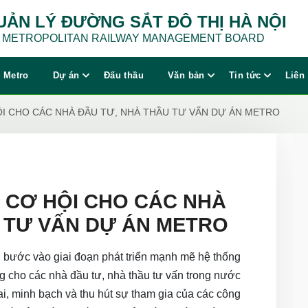
UẢN LÝ ĐƯỜNG SẮT ĐÔ THỊ HÀ NỘI
 METROPOLITAN RAILWAY MANAGEMENT BOARD
 Metro
Dự án
Đấu thầu
Văn bản
Tin tức
Liên
ỘI CHO CÁC NHÀ ĐẦU TƯ, NHÀ THẦU TƯ VẤN DỰ ÁN METRO
: CƠ HỘI CHO CÁC NHÀ
 TƯ VẤN DỰ ÁN METRO
bước vào giai đoạn phát triển mạnh mẽ hệ thống
g cho các nhà đầu tư, nhà thầu tư vấn trong nước
i, minh bạch và thu hút sự tham gia của các công