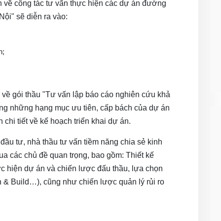
in về công tác tư vấn thực hiện các dự án đường
Nội" sẽ diễn ra vào:
h;
h về gói thầu "Tư vấn lập báo cáo nghiên cứu khả
trong những hạng mục ưu tiên, cấp bách của dự án
n chi tiết về kế hoạch triển khai dự án.
 đầu tư, nhà thầu tư vấn tiềm năng chia sẻ kinh
a các chủ đề quan trọng, bao gồm: Thiết kế
c hiện dự án và chiến lược đấu thầu, lựa chọn
 & Build…), cũng như chiến lược quản lý rủi ro